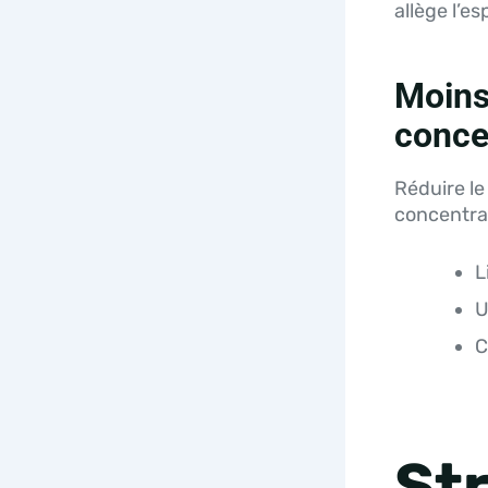
allège l’e
Moins 
conce
Réduire le
concentrat
L
U
C
St