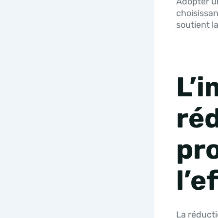
Adopter un
choisissan
soutient l
L’i
ré
pro
l’e
La réducti