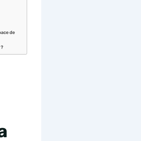
pace de
 ?
a