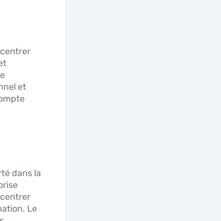
ncentrer
et
ne
nnel et
 compte
rté dans la
orise
ncentrer
mation. Le
s