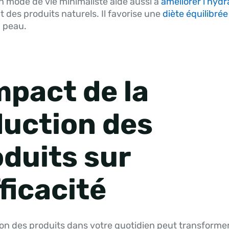
 mode de vie minimaliste aide aussi à
améliorer l’hydr
t des produits naturels. Il favorise une
diète équilibrée
a peau.
mpact de la
duction des
duits sur
fficacité
on des produits dans votre quotidien peut transforme