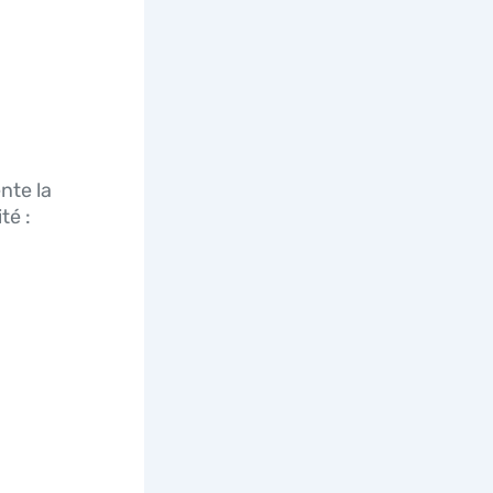
nte la
té :