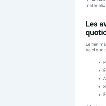
matériels. 
Les a
quoti
Le minimali
Voici que
M
É
A
S
É