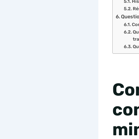
His
Rés
Questio
Com
Qu
tra
Qu
Co
co
mi