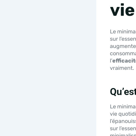
vi
Le minimal
sur l’essen
augmente
consommat
l’
efficaci
vraiment.
Qu’es
Le minimal
vie quotid
l’épanoui
sur l’esse
minimalism