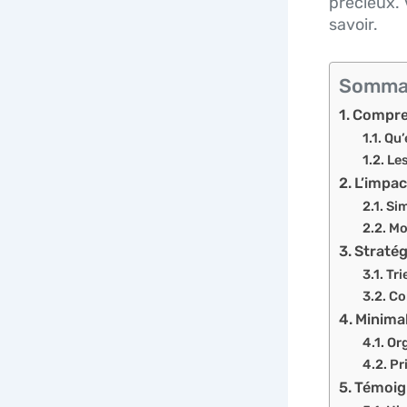
précieux. 
savoir.
Somma
Compren
Qu’
Les
L’impac
Sim
Mo
Stratég
Tri
Co
Minimal
Org
Pr
Témoig