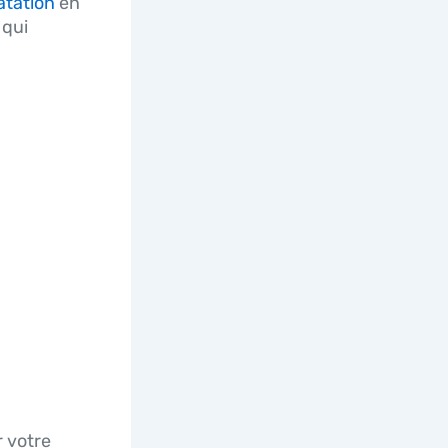
atation
en
qui
r votre