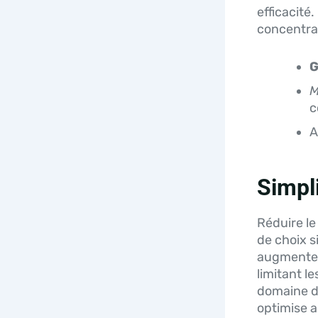
efficacité
concentrat
G
M
c
A
Simpl
Réduire le
de choix s
augmente v
limitant l
domaine d
optimise a