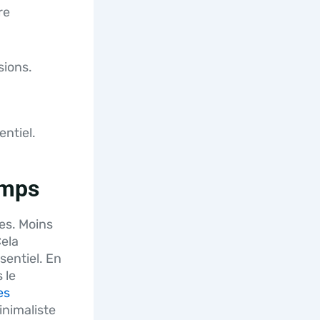
re
sions.
entiel.
emps
es. Moins
Cela
sentiel. En
 le
es
inimaliste