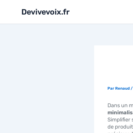
Aller
au
Devivevoix.fr
contenu
MOIN
D’EF
Par
Renaud
Dans un mo
minimali
Simplifier
de produit