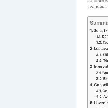
audacieus
avancées t
Somma
Qu’est-
Déf
Tec
Les ava
Eff
Té
Innovat
Com
Ex
Conseil
Cri
Av
L’aveni