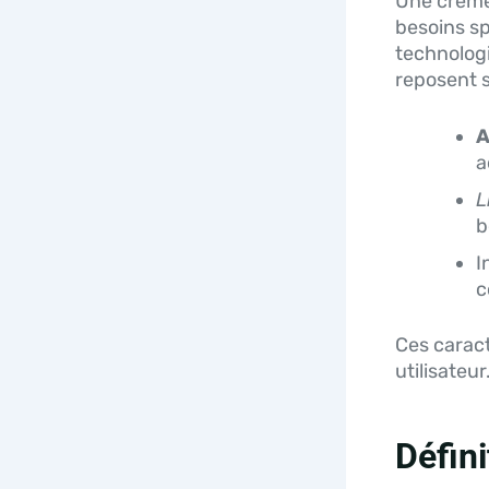
Une crème 
besoins sp
technologi
reposent s
A
a
L
b
I
c
Ces caract
utilisateur
Défini