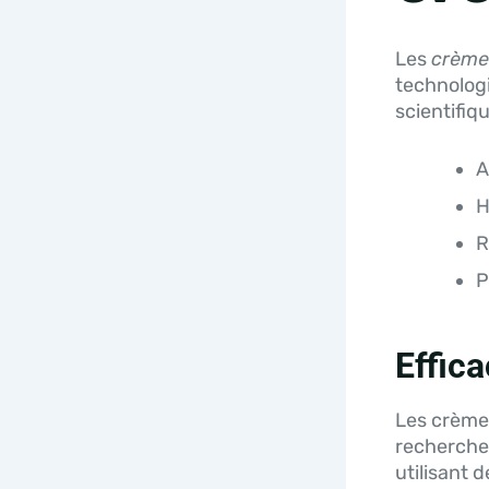
Les
crèmes
technologi
scientifiq
A
H
R
P
Effica
Les crèmes
recherches
utilisant 