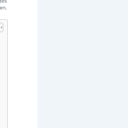
des
en.