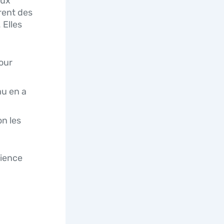
aux
rent des
 Elles
pour
au en a
on les
rience