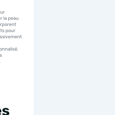
our
er la peau
orporent
nts pour
ressivement
onnalisé.
s
.
es