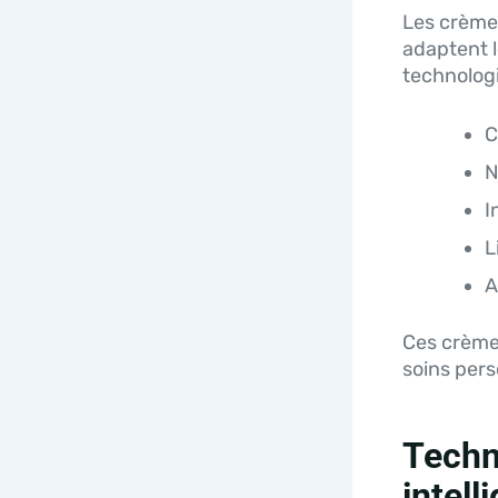
Les crèmes
adaptent l
technolog
C
N
I
L
A
Ces crème
soins pers
Techn
intell