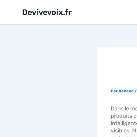
Aller
au
Devivevoix.fr
contenu
LES 
RÉVO
Par
Renaud
Dans le mo
produits 
intelligen
visibles. 