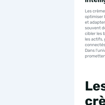
Les crèmes
optimiser 
et adapter
souvent de
cibler les
les actifs
connectés
Dans l’uni
promettent
Le
crè