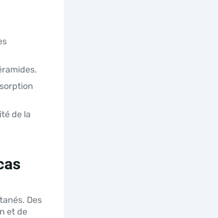
es
éramides.
sorption
té de la
cas
utanés. Des
n et de