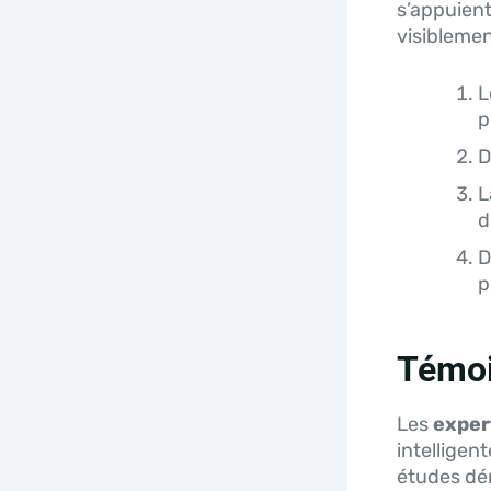
s’appuien
visiblemen
L
p
D
L
d
D
p
Témoi
Les
exper
intelligen
études dém