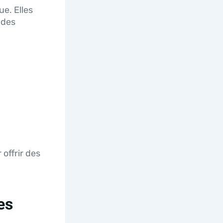
e. Elles
 des
offrir des
es