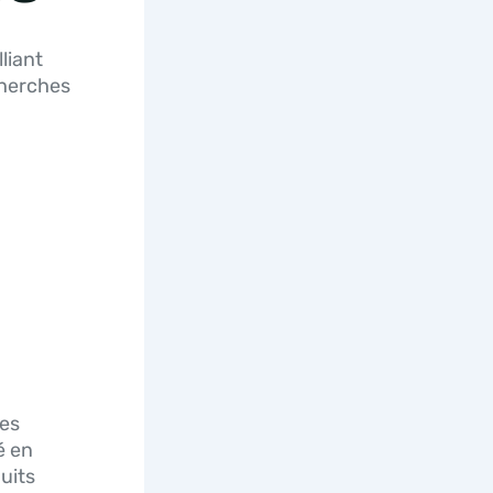
liant
cherches
des
é en
uits