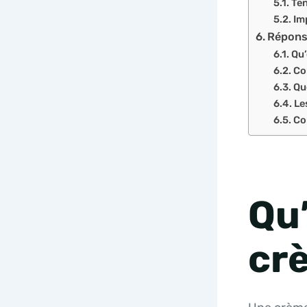
Te
Im
Réponse
Qu’
Co
Qu
Le
Co
Qu
crè