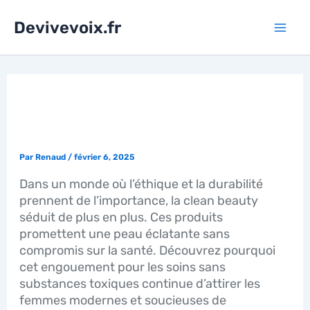
Aller
Mai
au
Devivevoix.fr
contenu
Men
POURQUOI LA CLEAN
BEAUTY CARTONNE ?
Par
Renaud
/
février 6, 2025
Dans un monde où l’éthique et la durabilité
prennent de l’importance, la clean beauty
séduit de plus en plus. Ces produits
promettent une peau éclatante sans
compromis sur la santé. Découvrez pourquoi
cet engouement pour les soins sans
substances toxiques continue d’attirer les
femmes modernes et soucieuses de